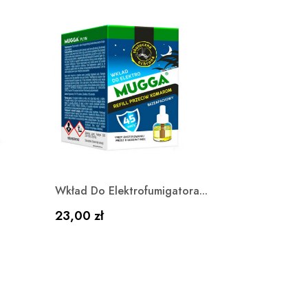
Szybki podgląd

Wkład Do Elektrofumigatora...
Cena
23,00 zł