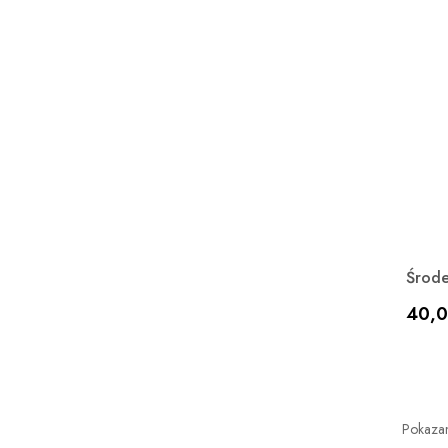
Środe
Cen
40,0
Pokazan