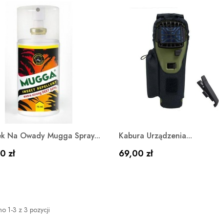
Szybki podgląd
Szybki podgląd


k Na Owady Mugga Spray...
Kabura Urządzenia...
a
Cena
0 zł
69,00 zł
o 1-3 z 3 pozycji