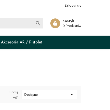
Zaloguj się
Koszyk

0 Produktów
Akcesoria AR / Pistolet
Sortuj

Dostępne
wg: