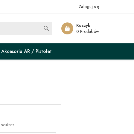
Zaloguj się
Koszyk

0 Produktów
Akcesoria AR / Pistolet
 szukasz!