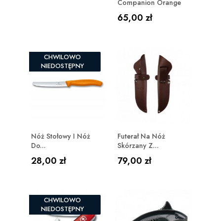
Companion Orange
Cena
65,00 zł
CHWILOWO
NIEDOSTĘPNY
Nóż Stołowy I Nóż
Futerał Na Nóż
Do...
Skórzany Z...
Cena
Cena
28,00 zł
79,00 zł
CHWILOWO
NIEDOSTĘPNY