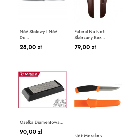
Nóż Stołowy I Nóż
Futerał Na Nóż
Do...
Skórzany Bez...
Cena
Cena
28,00 zł
79,00 zł
Osełka Diamentowa...
Cena
90,00 zł
Nóż Morakniv