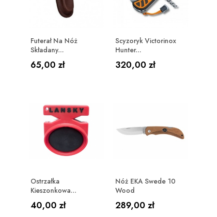
Futerał Na Nóż
Scyzoryk Victorinox
Składany...
Hunter...
Cena
Cena
65,00 zł
320,00 zł
Ostrzałka
Nóż EKA Swede 10
Kieszonkowa...
Wood
Cena
Cena
40,00 zł
289,00 zł