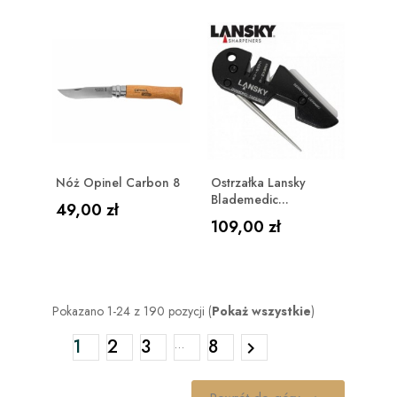
Nóż Opinel Carbon 8
Ostrzałka Lansky
Blademedic...
Cena
49,00 zł
Cena
109,00 zł
Pokazano 1-24 z 190 pozycji (
Pokaż wszystkie
)
1
2
3
8
…
