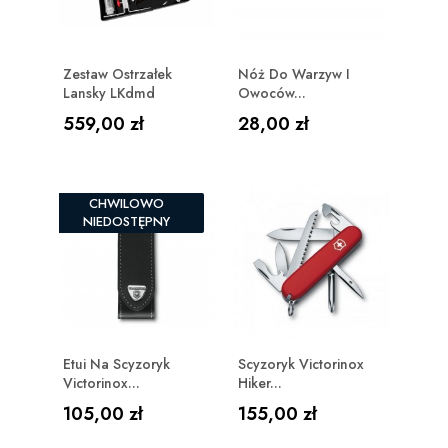
Zestaw Ostrzałek
Nóż Do Warzyw I
Lansky LKdmd
Owoców...
Cena
Cena
559,00 zł
28,00 zł
CHWILOWO
NIEDOSTĘPNY
Etui Na Scyzoryk
Scyzoryk Victorinox
Victorinox...
Hiker...
Cena
Cena
105,00 zł
155,00 zł