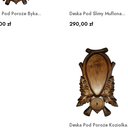
Szybki podgląd
Szybki podgląd


 Pod Poroże Byka...
Deska Pod Ślimy Muflona...
a
Cena
00 zł
290,00 zł
Szybki podgląd

Deska Pod Poroże Koziolka.