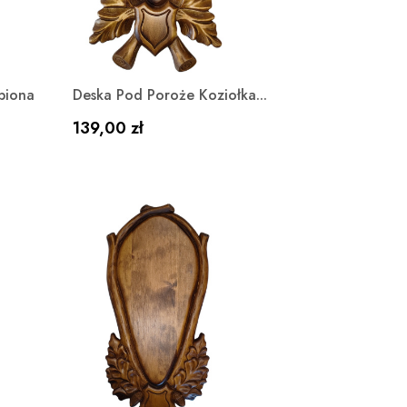
Szybki podgląd

biona
Deska Pod Poroże Koziołka...
Cena
139,00 zł