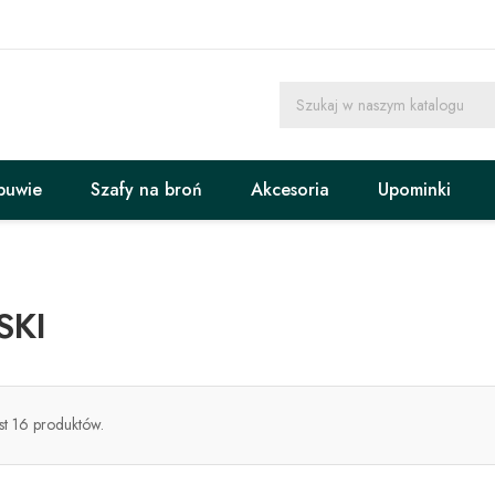
buwie
Szafy na broń
Akcesoria
Upominki
SKI
est 16 produktów.