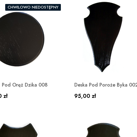
CHWILOWO NIEDOSTĘPNY
Szybki podgląd
Szybki podgląd


 Pod Oręż Dzika 008
Deska Pod Poroże Byka 00
a
Cena
 zł
95,00 zł