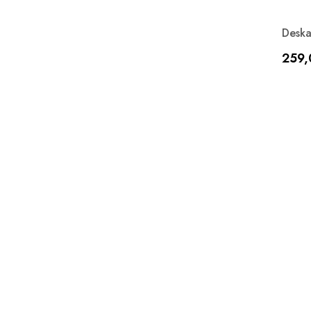
Deska
Cen
259,