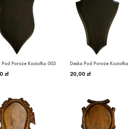
Szybki podgląd
Szybki podgląd


 Pod Poroże Koziołka 003
Deska Pod Poroże Koziołka
a
Cena
0 zł
20,00 zł