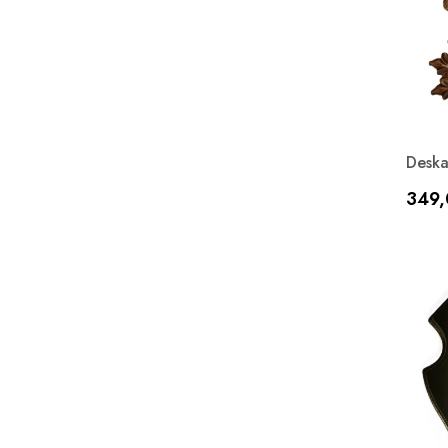
Deska
Cen
349,