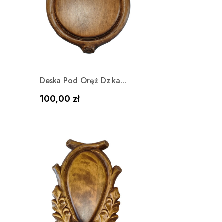
Szybki podgląd

.
Deska Pod Oręż Dzika...
Cena
100,00 zł