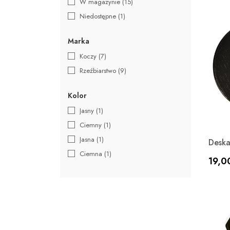
W magazynie
(15)
Niedostępne
(1)
Marka
Koczy
(7)
Rzeźbiarstwo
(9)
Kolor
Jasny
(1)
Ciemny
(1)
Jasna
(1)
Deska
Ciemna
(1)
Cen
19,00