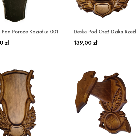
Szybki podgląd
Szybki podgląd


 Pod Poroże Koziołka 001
Deska Pod Oręż Dzika Rzeź
a
Cena
0 zł
139,00 zł