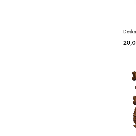
Deska
Cen
20,0