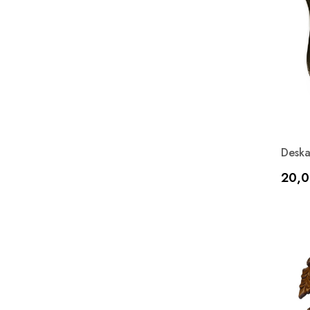
Deska
Cen
20,0