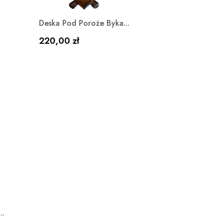
Szybki podgląd

Deska Pod Poroże Byka...
Cena
220,00 zł
..