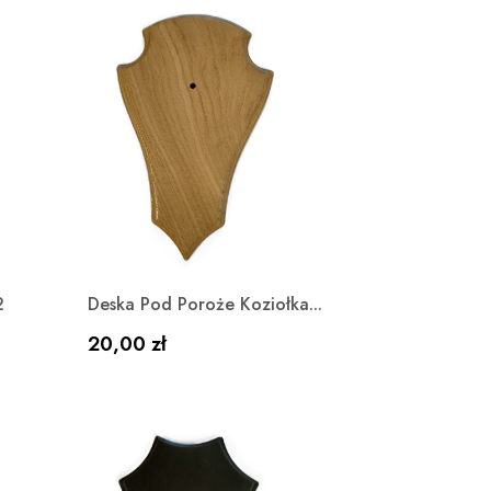
Szybki podgląd

2
Deska Pod Poroże Koziołka...
Cena
20,00 zł