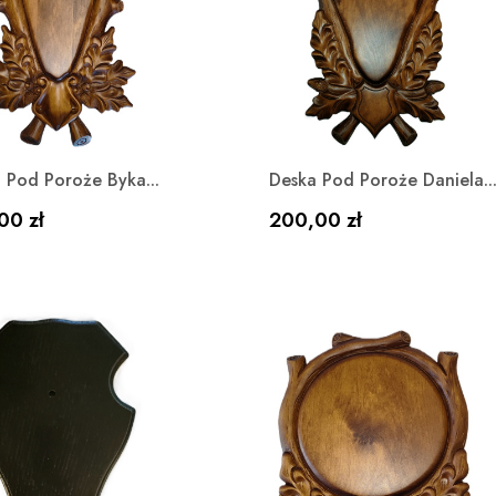
Szybki podgląd
Szybki podgląd


 Pod Poroże Byka...
Deska Pod Poroże Daniela..
a
Cena
00 zł
200,00 zł