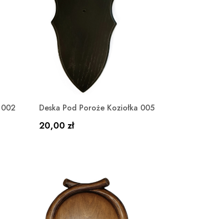
Szybki podgląd

 002
Deska Pod Poroże Koziołka 005
Cena
20,00 zł