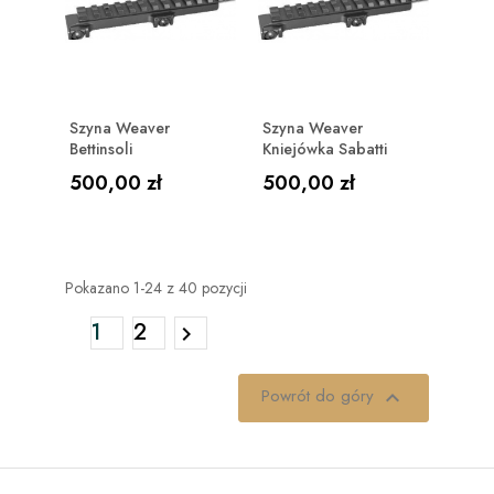
Szyna Weaver
Szyna Weaver
Bettinsoli
Kniejówka Sabatti
Cena
Cena
500,00 zł
500,00 zł
Pokazano 1-24 z 40 pozycji
1
2

Powrót do góry
