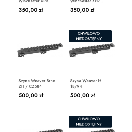
Winchester XPR...
Winchester XPR...
Cena
Cena
350,00 zł
350,00 zł
CHWILOWO
NIEDOSTĘPNY
Szyna Weaver Brno
Szyna Weaver Iż
ZH / CZ584
18/94
Cena
Cena
500,00 zł
500,00 zł
CHWILOWO
NIEDOSTĘPNY