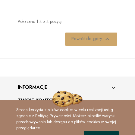
Pokazano 1-4 z 4 pozycji
Powrót do góry

INFORMACJE

TWOJE KONTO

Strona korzysta z plików cookies w celu realizacji usług
INFORMACJA O SKLEPIE
keyboard_arrow_down
zgodnie z Polityką Prywatności.
Możesz określić warynki
przechowywania lub dostępu do plików cookies w swojej
przeglądarce.
© 2026 - Borsuk Sklep Myśliwski