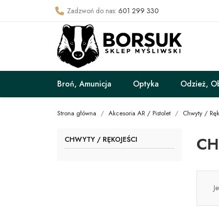
Zadzwoń do nas:
601 299 330
Broń, Amunicja
Optyka
Odzież, O
Strona główna
Akcesoria AR / Pistolet
Chwyty / Ręk
CH
CHWYTY / RĘKOJEŚCI
J