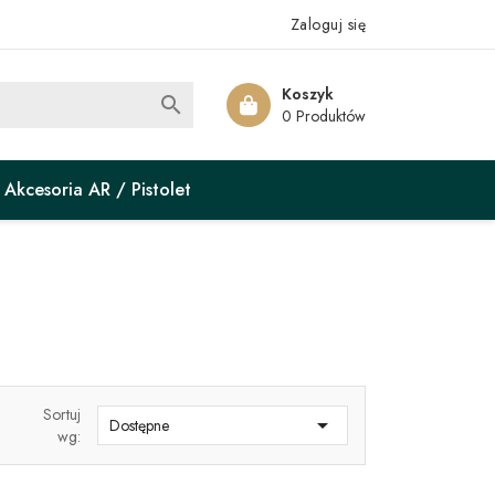
Zaloguj się
Koszyk

0 Produktów
Akcesoria AR / Pistolet
Sortuj

Dostępne
wg: