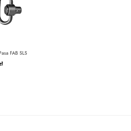
Szybki podgląd

Pasa FAB SLS
zł