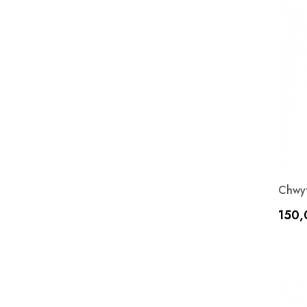
Chwyt
Cen
150,