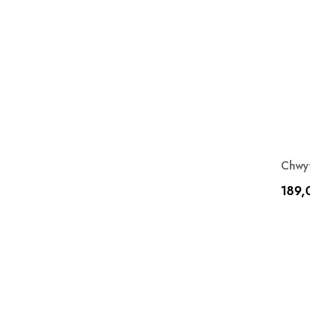
Chwyt
Cen
189,