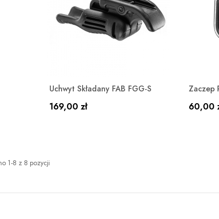
Szybki podgląd

Uchwyt Składany FAB FGG-S
Zaczep 
Cena
Cena
169,00 zł
60,00 
o 1-8 z 8 pozycji