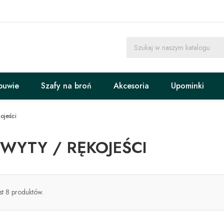
buwie
Szafy na broń
Akcesoria
Upominki
ojeści
WYTY / RĘKOJEŚCI
est 8 produktów.