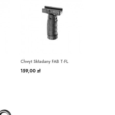
Szybki podgląd

Chwyt Składany FAB T-FL
Cena
159,00 zł