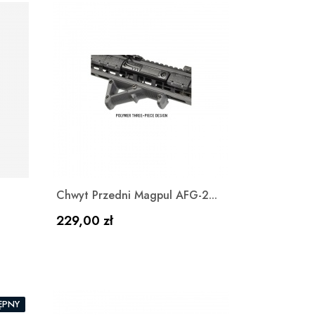
Szybki podgląd

Chwyt Przedni Magpul AFG-2...
Cena
229,00 zł
ĘPNY