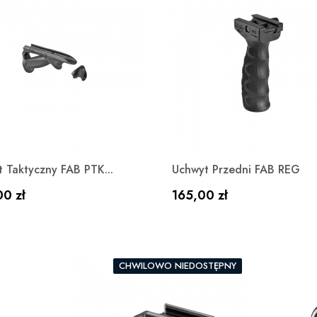
Szybki podgląd
Szybki podgląd


 Taktyczny FAB PTK...
Uchwyt Przedni FAB REG
a
Cena
00 zł
165,00 zł
CHWILOWO NIEDOSTĘPNY