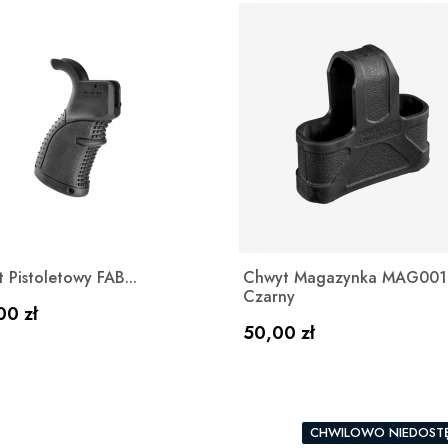
Szybki podgląd
Szybki podgląd


 Pistoletowy FAB...
Chwyt Magazynka MAG001
Czarny
a
00 zł
Cena
50,00 zł
CHWILOWO NIEDOST