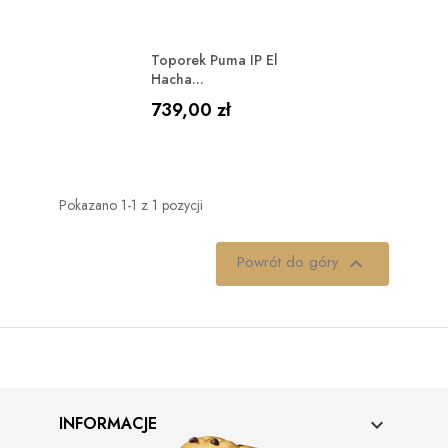
Toporek Puma IP El
Hacha...
Cena
739,00 zł
Pokazano 1-1 z 1 pozycji
Powrót do góry

INFORMACJE
